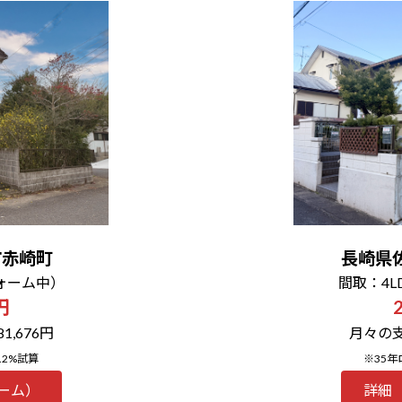
市赤崎町
長崎県
ォーム中）
間取：4
円
,676円
月々の支
.2%試算
※35年
ーム）
詳細