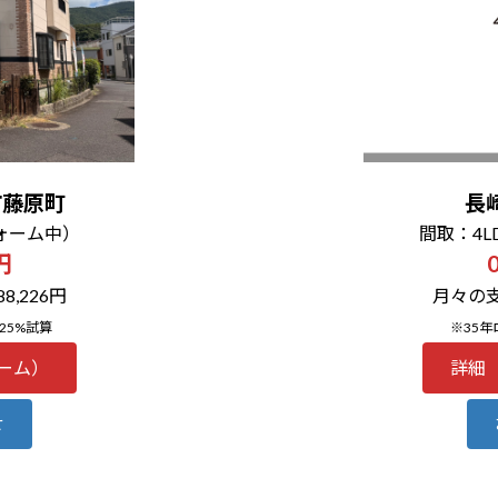
市藤原町
長
ォーム中）
間取：4
円
,226円
月々の支
25%試算
※35年
ーム）
詳細
せ