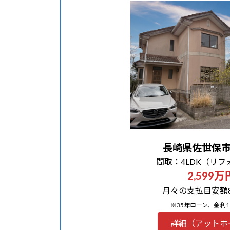
長崎県佐世保
間取：4LDK（リフ
2,599万
月々の支払目安額81
※35年ローン、金利1
詳細（アットホ