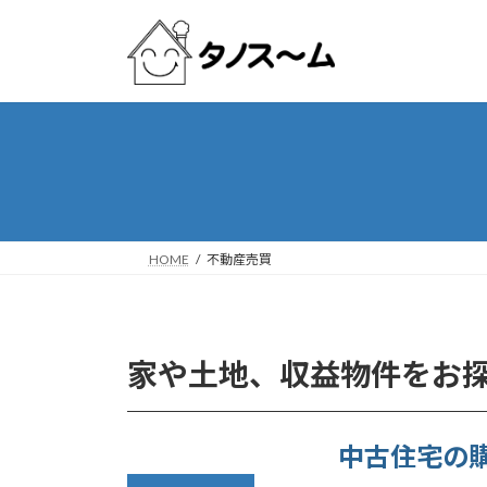
コ
ナ
ン
ビ
テ
ゲ
ン
ー
ツ
シ
へ
ョ
ス
ン
キ
に
ッ
移
プ
動
HOME
不動産売買
家や土地、収益物件をお
中古住宅の