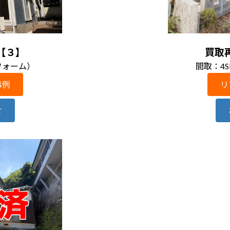
【３】
買取
フォーム）
間取：4
事例
リ
せ