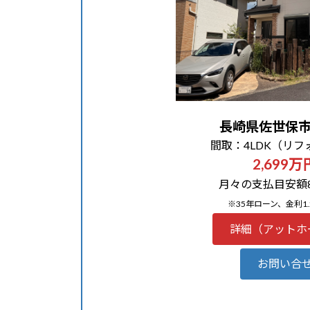
長崎県佐世保
間取：4LDK（リフ
2,699万
月々の支払目安額88
※35年ローン、金利1.
詳細（アットホ
お問い合