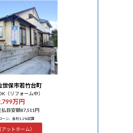
佐世保市若竹台町
LDK（リフォーム中）
2,799万円
払目安額87,511円
ローン、金利1.2%試算
（アットホーム）