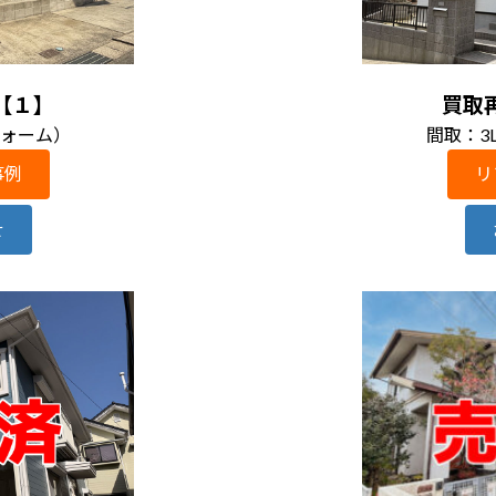
【１】
買取
フォーム）
間取：3
事例
リ
せ